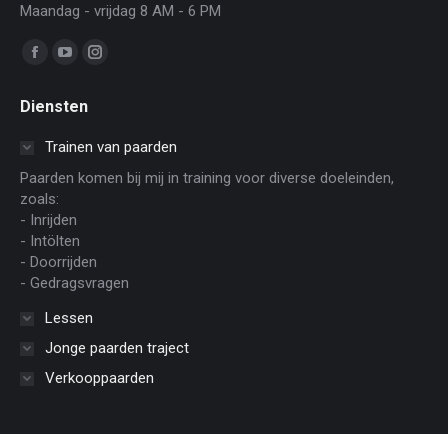
Maandag - vrijdag 8 AM - 6 PM
Vind ons op:
Facebook
YouTube
Instagram
page
page
page
Diensten
opens
opens
opens
in
in
in
Trainen van paarden
new
new
new
Paarden komen bij mij in training voor diverse doeleinden,
window
window
window
zoals:
- Inrijden
- Intölten
- Doorrijden
- Gedragsvragen
Lessen
Jonge paarden traject
Verkooppaarden