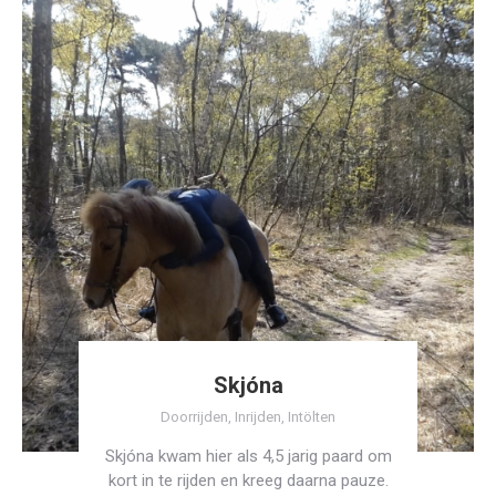
Skjóna
Doorrijden
,
Inrijden
,
Intölten
Skjóna kwam hier als 4,5 jarig paard om
kort in te rijden en kreeg daarna pauze.